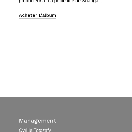
producteur à “La petite fille de Shangai”.
Acheter L'album
Management
Cyrille Totozafy