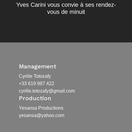
Yves Carini vous convie à ses rendez-
vous de minuit
Management
Cyrille Totozafy
+33 619 987 422
cyrille.totozafy@gmail.com
Production
Yesansa Productions
yesansa@yahoo.com