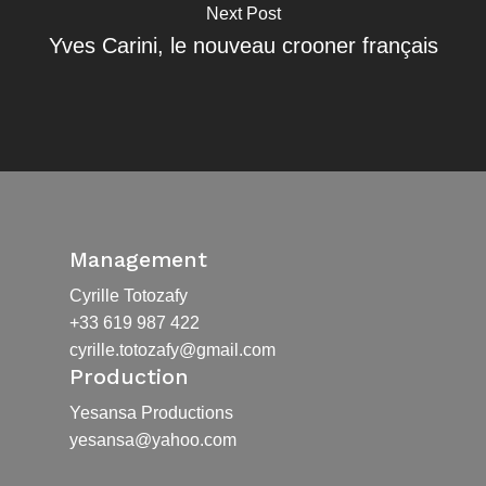
Next Post
Yves Carini, le nouveau crooner français
Management
Cyrille Totozafy
+33 619 987 422
cyrille.totozafy@gmail.com
Production
Yesansa Productions
yesansa@yahoo.com