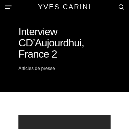
Skip
Menu
YVES CARINI
to
se
main
content
Interview
CD’Aujourdhui,
France 2
Articles de presse