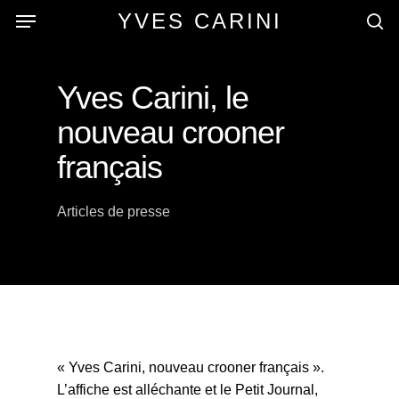
Skip
Menu
YVES CARINI
to
se
main
content
Yves Carini, le
nouveau crooner
français
Articles de presse
« Yves Carini, nouveau crooner français ».
L’affiche est alléchante et le Petit Journal,