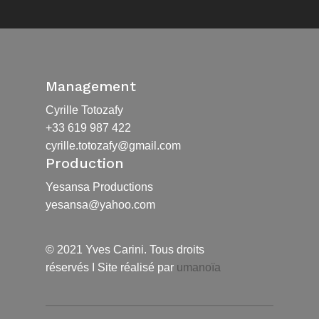
Management
Cyrille Totozafy
+33 619 987 422
cyrille.totozafy@gmail.com
Production
Yesansa Productions
yesansa@yahoo.com
© 2021 Yves Carini. Tous droits
réservés I Site réalisé par
umanoïa