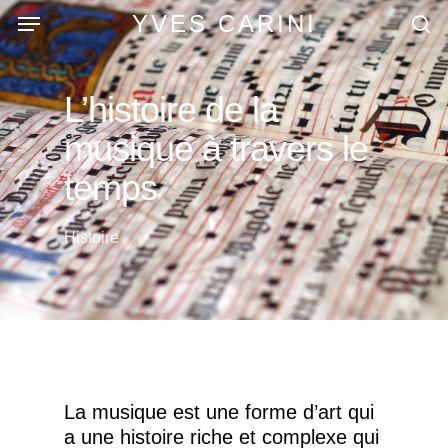
Skip
Menu
YVES CARINI
to
se
main
content
L’histoire de la
musique à travers le
temps
Histoire
La musique est une forme d’art qui
a une histoire riche et complexe qui